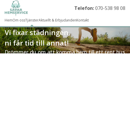
Telefon:
070-538 98 08
Hem
Om oss
Tjänster
Aktuellt & Erbjudanden
Kontakt
Vi fixar städningen,
ni får tid till annat!
Drömmer du om att komma hem till ett rent hus
utan att behöva städa själv? Då vi redo att hjälpa
dig. Vår städtjänst täcker många olika områden
som kan hjälpa dig att tjäna ihop tid så du kan
koncentrera dig på annat.