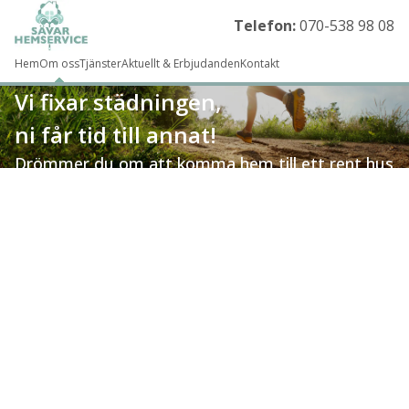
Telefon:
070-538 98 08
Hem
Om oss
Tjänster
Aktuellt & Erbjudanden
Kontakt
Vi fixar städningen,
ni får tid till annat!
Drömmer du om att komma hem till ett rent hus
utan att behöva städa själv? Då vi redo att hjälpa
dig. Vår städtjänst täcker många olika områden
som kan hjälpa dig att tjäna ihop tid så du kan
koncentrera dig på annat.