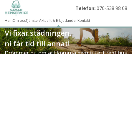
Telefon:
070-538 98 08
Hem
Om oss
Tjänster
Aktuellt & Erbjudanden
Kontakt
Vi fixar städningen,
ni får tid till annat!
Drömmer du om att komma hem till ett rent hus
utan att behöva städa själv? Då vi redo att hjälpa
dig. Vår städtjänst täcker många olika områden
som kan hjälpa dig att tjäna ihop tid så du kan
koncentrera dig på annat.